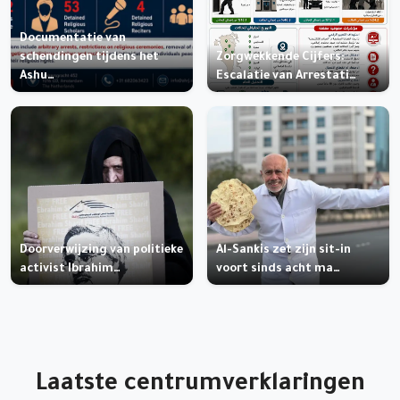
Documentatie van
schendingen tijdens het
Zorgwekkende Cijfers:
Ashu…
Escalatie van Arrestati…
Doorverwijzing van politieke
Al-Sankis zet zijn sit-in
activist Ibrahim…
voort sinds acht ma…
Laatste centrumverklaringen