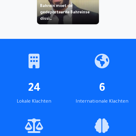
Bahrein moet de
gedeporteerde Bahreinse
dissi…
24
6
Lokale Klachten
Internationale Klachten