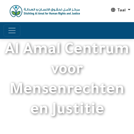
Taal
Al Amal Centrum
voor
Mensenrechten
en Justitie
Werken aan de bescherming van