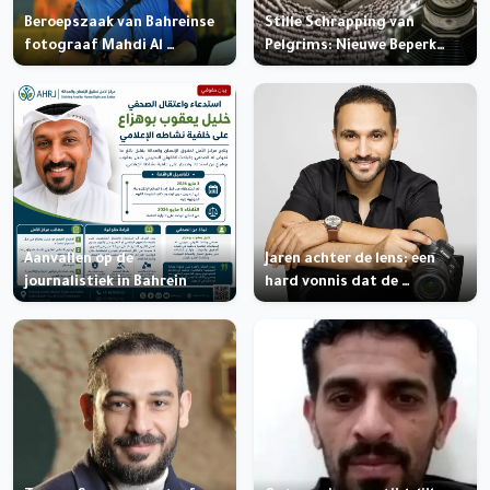
Beroepszaak van Bahreinse
Stille Schrapping van
fotograaf Mahdi Al …
Pelgrims: Nieuwe Beperk…
Aanvallen op de
Jaren achter de lens: een
journalistiek in Bahrein
hard vonnis dat de …