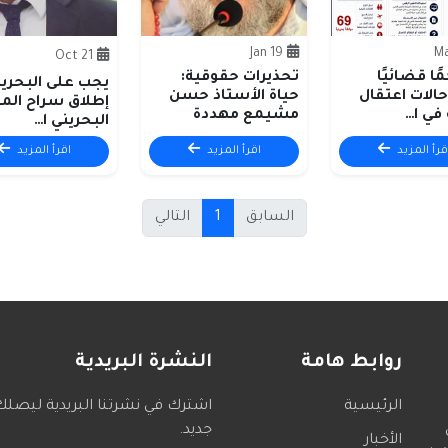
19 Jan
21 Oct
كمًا قضائيًا
تحذيرات حقوقية:
يجب على البحري
408 حالات اعتقال
حياة الأستاذ حسن
إطلاق سراح الم
في ا…
مشيمع مهددة
البحريني ا…
قرأ المزيد
اقرأ المزيد
اقرأ المزيد
السابق
1
التالي
روابط هامة
النشرة البريدية
الرئيسية
اشترك في نشرتنا البريدية ليصل
جديد.
الأخبار