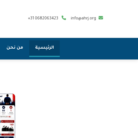
+31 0682063423
info@ahrj.org
الرئيسية
من نحن