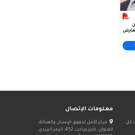
ن
عارض
معلومات الإتصال
ك كل
مركز الأمل لحقوق الإنسان والعدالة،
العنوان: كايزرغراخت 452، الرمز البريدي: