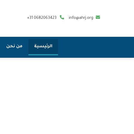
+31 0682063423
info@ahrj.org
الرئيسية
من نحن